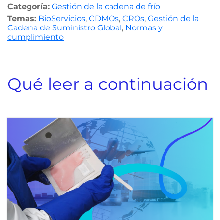
Categoría:
Gestión de la cadena de frío
Temas:
BioServicios
,
CDMOs
,
CROs
,
Gestión de la
Cadena de Suministro Global
,
Normas y
cumplimiento
Qué leer a continuación